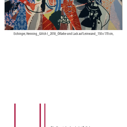
Eichinger, Henning_Glitch I_2018_Ölfarbe und Lack auf Leinwand_150 x 170 cm,