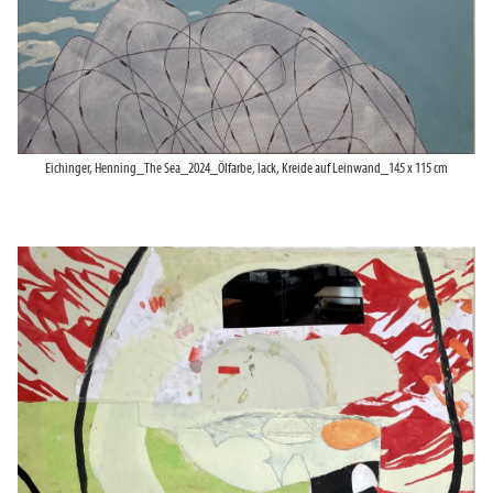
Eichinger, Henning_The Sea_2024_Ölfarbe, lack, Kreide auf Leinwand_145 x 115 cm