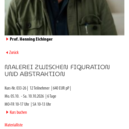
►
Prof. Henning Eichinger
►
Zurück
MALEREI ZWISCHEN FIGURATION
UND ABSTRAKTION
Kurs-Nr.
033-26
|
12
Teilnehmer
|
640
EUR pP |
Mo. 05.10.
-
Sa. 10.10.2026
|
6
Tage
MO-FR 10-17 Uhr
|
SA 10-13 Uhr
►
Kurs buchen
Materialliste