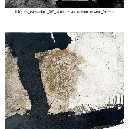
Hildur, Ines_Overpainting_2023_Mixed media on cardboard on wood_30 x 24 cm