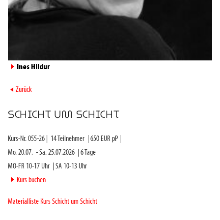
►
Ines Hildur
►
Zurück
SCHICHT UM SCHICHT
Kurs-Nr.
055-26
|
14
Teilnehmer
|
650
EUR pP |
Mo. 20.07.
-
Sa. 25.07.2026
|
6
Tage
MO-FR 10-17 Uhr
|
SA 10-13 Uhr
►
Kurs buchen
Materialliste Kurs Schicht um Schicht