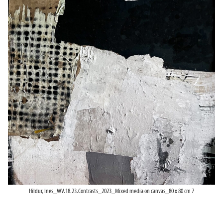
Hildur, Ines_WV.18.23.Contrasts_2023_Mixed media on canvas_80 x 80 cm 7