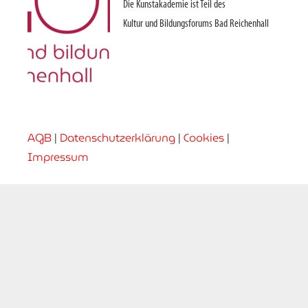
Die Kunstakademie ist Teil des
Kultur und Bildungsforums Bad Reichenhall
AGB
|
Datenschutzerklärung
|
Cookies
|
Impressum
keyboard_arrow_up
KOOPERATIONSPARTNER