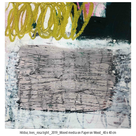
Hildur, Ines_rosa light_2019_Mixed media on Paper on Wood_40 x 40 cm