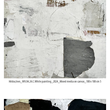
Hildur,Ines_WV.04.24.C.White painting_2024_Mixed media on canvas_100 x 100 cm 5