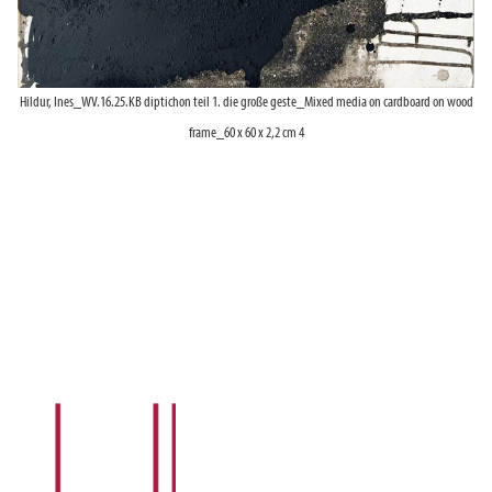
Hildur, Ines_WV.16.25.KB diptichon teil 1. die große geste_Mixed media on cardboard on wood
frame_60 x 60 x 2,2 cm 4