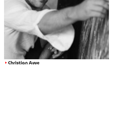
Christian Awe
►