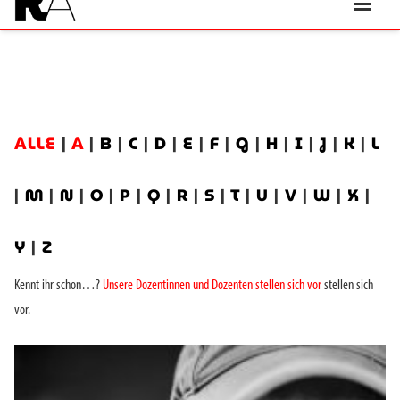
ALLE
|
A
|
B
|
C
|
D
|
E
|
F
|
G
|
H
|
I
|
J
|
K
|
L
|
M
|
N
|
O
|
P
|
Q
|
R
|
S
|
T
|
U
|
V
|
W
|
X
|
Y
|
Z
Kennt ihr schon…?
Unsere Dozentinnen und Dozenten stellen sich vor
stellen sich
vor.