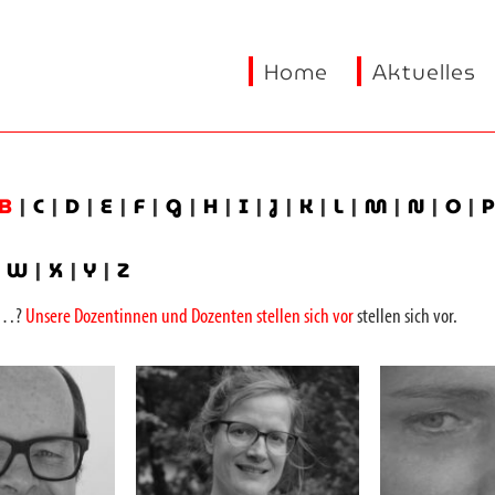
Home
Aktuelles
B
|
C
|
D
|
E
|
F
|
G
|
H
|
I
|
J
|
K
|
L
|
M
|
N
|
O
|
|
W
|
X
|
Y
|
Z
on…?
Unsere Dozentinnen und Dozenten stellen sich vor
stellen sich vor.