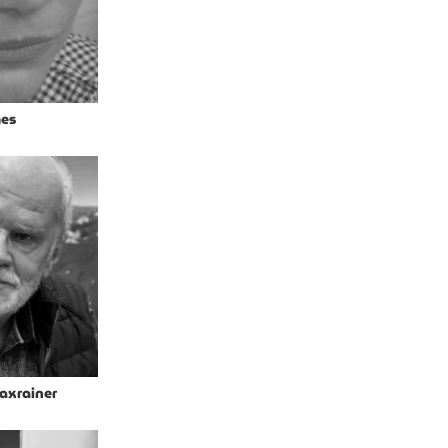
es
axrainer