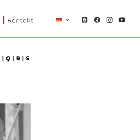
Kontakt
P
|
Q
|
R
|
S