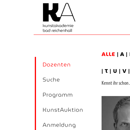
ALLE
|
A
|
Dozenten
|
T
|
U
|
V
Suche
Kennt ihr sch
Programm
KunstAuktion
Anmeldung