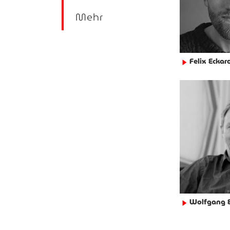
Mehr
Felix Eckar
►
Wolfgang E
►