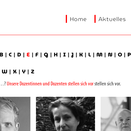
Home
Aktuelles
B
|
C
|
D
|
E
|
F
|
G
|
H
|
I
|
J
|
K
|
L
|
M
|
N
|
O
|
|
W
|
X
|
Y
|
Z
on…?
Unsere Dozentinnen und Dozenten stellen sich vor
stellen sich vor.