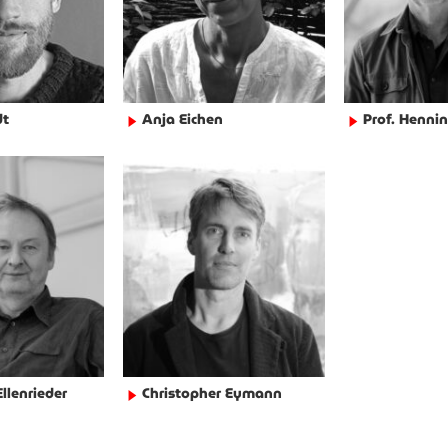
dt
Anja Eichen
Prof. Hennin
►
►
llenrieder
Christopher Eymann
►