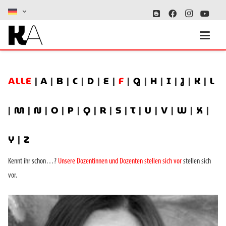
ALLE
|
A
|
B
|
C
|
D
|
E
|
F
|
G
|
H
|
I
|
J
|
K
|
L
|
M
|
N
|
O
|
P
|
Q
|
R
|
S
|
T
|
U
|
V
|
W
|
X
|
Y
|
Z
Kennt ihr schon…?
Unsere Dozentinnen und Dozenten stellen sich vor
stellen sich
vor.