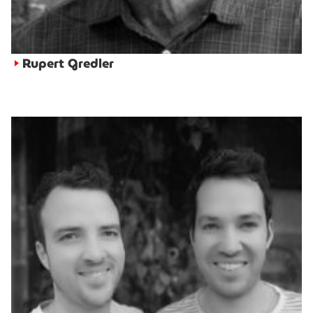
Rupert Gredler
►