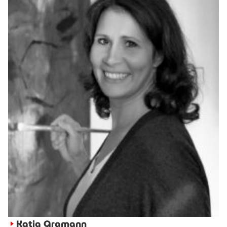
Katja Gramann
►