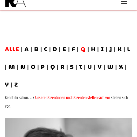
ALLE
|
A
|
B
|
C
|
D
|
E
|
F
|
G
|
H
|
I
|
J
|
K
|
L
|
M
|
N
|
O
|
P
|
Q
|
R
|
S
|
T
|
U
|
V
|
W
|
X
|
Y
|
Z
Kennt ihr schon…?
Unsere Dozentinnen und Dozenten stellen sich vor
stellen sich
vor.