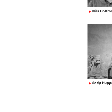
Nils Hoffm
►
Endy Huppe
►