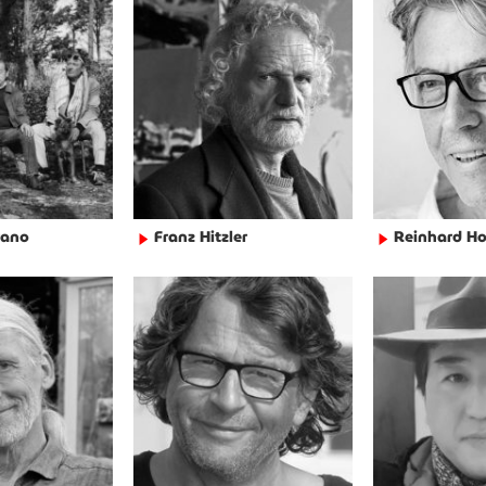
rano
Franz Hitzler
Reinhard H
►
►