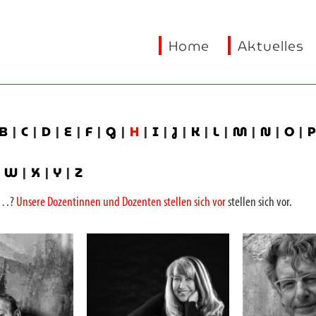
Home
Aktuelles
B
|
C
|
D
|
E
|
F
|
G
|
H
|
I
|
J
|
K
|
L
|
M
|
N
|
O
|
|
W
|
X
|
Y
|
Z
on…?
Unsere Dozentinnen und Dozenten stellen sich vor
stellen sich vor.