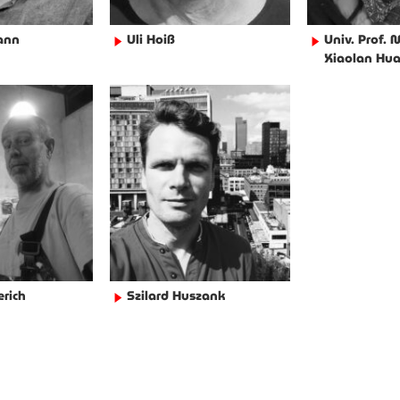
ann
Uli Hoiß
Univ. Prof. 
►
►
Xiaolan Hu
rich
Szilard Huszank
►