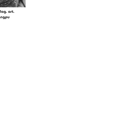
Mag. art.
angpu