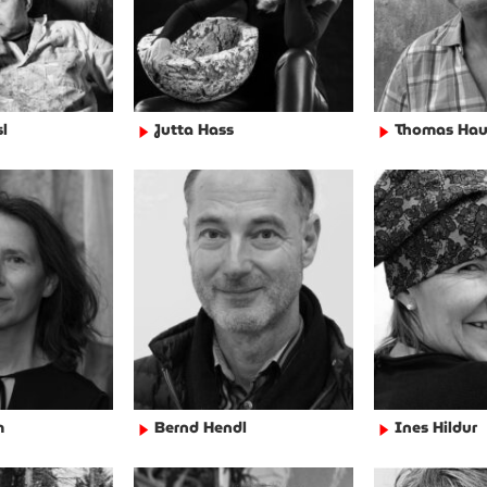
sl
Jutta Hass
Thomas Hau
►
►
m
Bernd Hendl
Ines Hildur
►
►