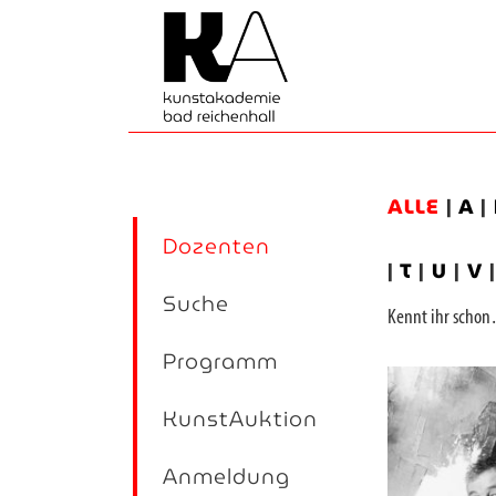
ALLE
|
A
|
Dozenten
|
T
|
U
|
V
Suche
Kennt ihr sch
Programm
KunstAuktion
Anmeldung