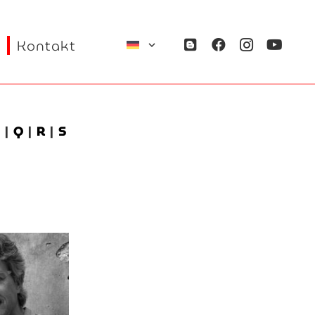
Kontakt
P
|
Q
|
R
|
S