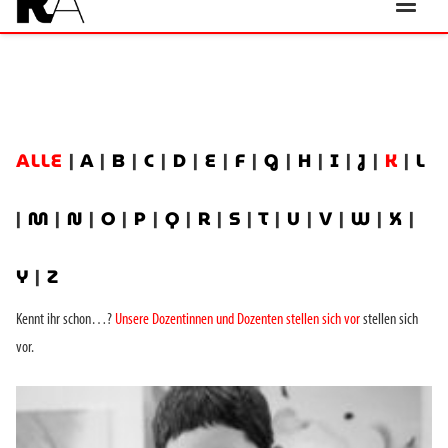
ALLE
|
A
|
B
|
C
|
D
|
E
|
F
|
G
|
H
|
I
|
J
|
K
|
L
|
M
|
N
|
O
|
P
|
Q
|
R
|
S
|
T
|
U
|
V
|
W
|
X
|
Y
|
Z
Kennt ihr schon…?
Unsere Dozentinnen und Dozenten stellen sich vor
stellen sich
vor.