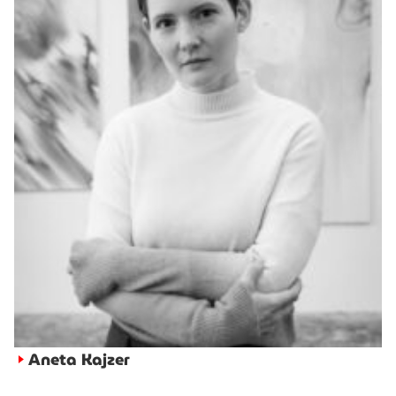
Aneta Kajzer
►