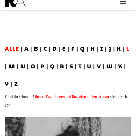
ALLE
|
A
|
B
|
C
|
D
|
E
|
F
|
G
|
H
|
I
|
J
|
K
|
L
|
M
|
N
|
O
|
P
|
Q
|
R
|
S
|
T
|
U
|
V
|
W
|
X
|
Y
|
Z
Kennt ihr schon…?
Unsere Dozentinnen und Dozenten stellen sich vor
stellen sich
vor.