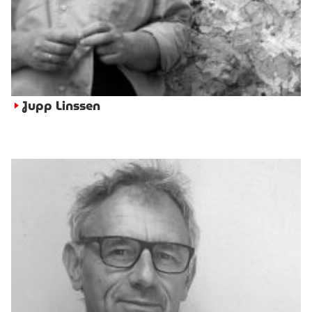
Jupp Linssen
►