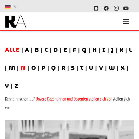
ALLE
|
A
|
B
|
C
|
D
|
E
|
F
|
G
|
H
|
I
|
J
|
K
|
L
|
M
|
N
|
O
|
P
|
Q
|
R
|
S
|
T
|
U
|
V
|
W
|
X
|
Y
|
Z
Kennt ihr schon…?
Unsere Dozentinnen und Dozenten stellen sich vor
stellen sich
vor.