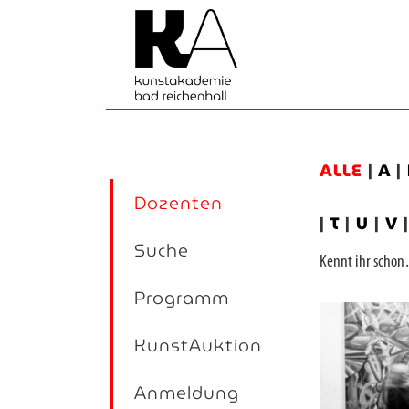
ALLE
|
A
|
Dozenten
|
T
|
U
|
V
Suche
Kennt ihr sch
Programm
KunstAuktion
Anmeldung