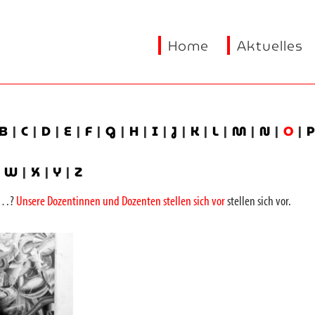
Home
Aktuelles
B
|
C
|
D
|
E
|
F
|
G
|
H
|
I
|
J
|
K
|
L
|
M
|
N
|
O
|
|
W
|
X
|
Y
|
Z
on…?
Unsere Dozentinnen und Dozenten stellen sich vor
stellen sich vor.