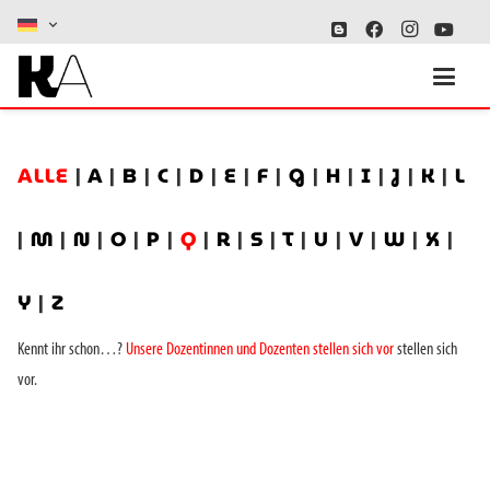
ALLE
|
A
|
B
|
C
|
D
|
E
|
F
|
G
|
H
|
I
|
J
|
K
|
L
|
M
|
N
|
O
|
P
|
Q
|
R
|
S
|
T
|
U
|
V
|
W
|
X
|
Y
|
Z
Kennt ihr schon…?
Unsere Dozentinnen und Dozenten stellen sich vor
stellen sich
vor.