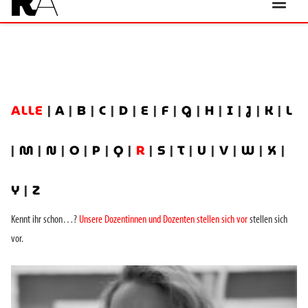
ALLE
|
A
|
B
|
C
|
D
|
E
|
F
|
G
|
H
|
I
|
J
|
K
|
L
|
M
|
N
|
O
|
P
|
Q
|
R
|
S
|
T
|
U
|
V
|
W
|
X
|
Y
|
Z
Kennt ihr schon…?
Unsere Dozentinnen und Dozenten stellen sich vor
stellen sich
vor.