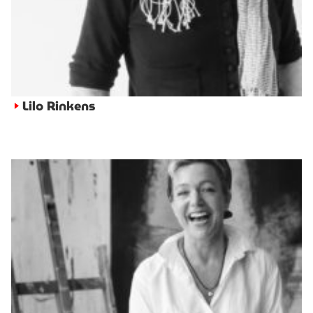
Lilo Rinkens
►