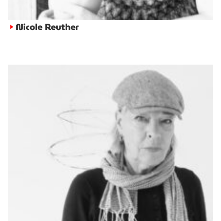
Nicole Reuther
►