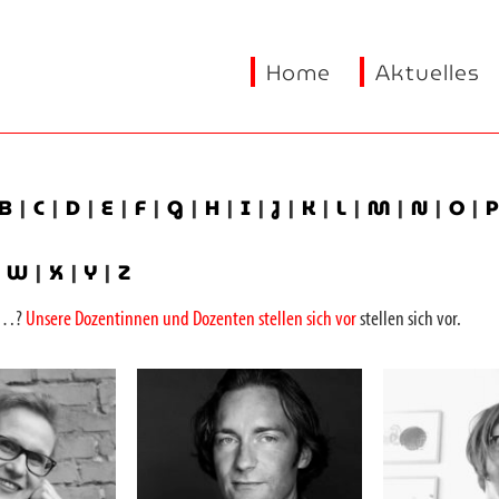
Home
Aktuelles
B
|
C
|
D
|
E
|
F
|
G
|
H
|
I
|
J
|
K
|
L
|
M
|
N
|
O
|
|
W
|
X
|
Y
|
Z
on…?
Unsere Dozentinnen und Dozenten stellen sich vor
stellen sich vor.