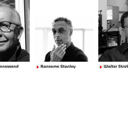
Sonnewend
Ransome Stanley
Walter Stro
►
►