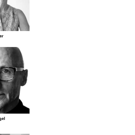
er
gel