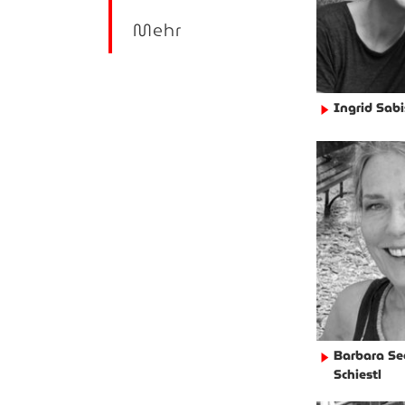
Mehr
Ingrid Sabi
►
Barbara Se
►
Schiestl