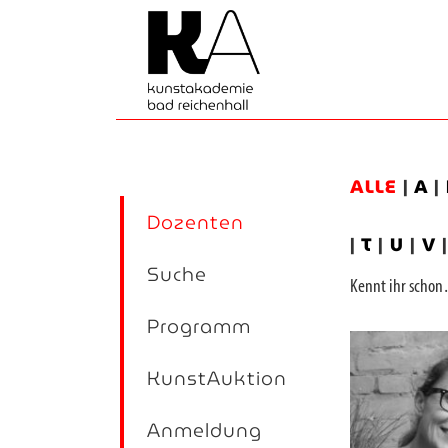
ALLE
|
A
|
Dozenten
|
T
|
U
|
V
Suche
Kennt ihr sch
Programm
KunstAuktion
Anmeldung