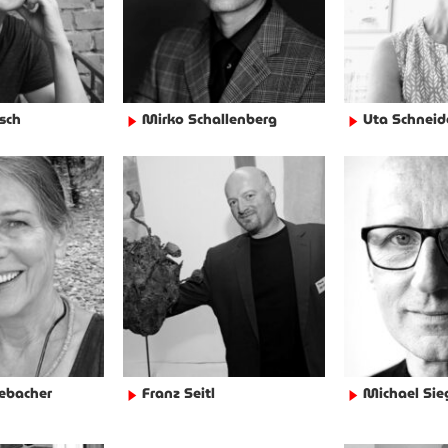
sch
Mirko Schallenberg
Uta Schneid
►
►
ebacher
Franz Seitl
Michael Sie
►
►