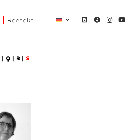
Kontakt
P
|
Q
|
R
|
S