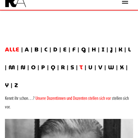
ALLE
|
A
|
B
|
C
|
D
|
E
|
F
|
G
|
H
|
I
|
J
|
K
|
L
|
M
|
N
|
O
|
P
|
Q
|
R
|
S
|
T
|
U
|
V
|
W
|
X
|
Y
|
Z
Kennt ihr schon…?
Unsere Dozentinnen und Dozenten stellen sich vor
stellen sich
vor.