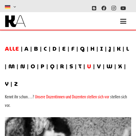
ALLE
|
A
|
B
|
C
|
D
|
E
|
F
|
G
|
H
|
I
|
J
|
K
|
L
|
M
|
N
|
O
|
P
|
Q
|
R
|
S
|
T
|
U
|
V
|
W
|
X
|
Y
|
Z
Kennt ihr schon…?
Unsere Dozentinnen und Dozenten stellen sich vor
stellen sich
vor.