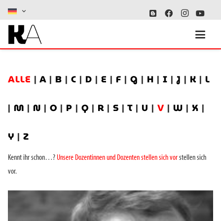
ALLE
|
A
|
B
|
C
|
D
|
E
|
F
|
G
|
H
|
I
|
J
|
K
|
L
|
M
|
N
|
O
|
P
|
Q
|
R
|
S
|
T
|
U
|
V
|
W
|
X
|
Y
|
Z
Kennt ihr schon…?
Unsere Dozentinnen und Dozenten stellen sich vor
stellen sich
vor.