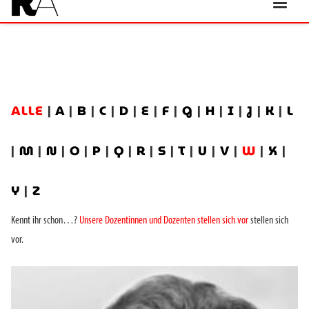
ALLE
|
A
|
B
|
C
|
D
|
E
|
F
|
G
|
H
|
I
|
J
|
K
|
L
|
M
|
N
|
O
|
P
|
Q
|
R
|
S
|
T
|
U
|
V
|
W
|
X
|
Y
|
Z
Kennt ihr schon…?
Unsere Dozentinnen und Dozenten stellen sich vor
stellen sich
vor.