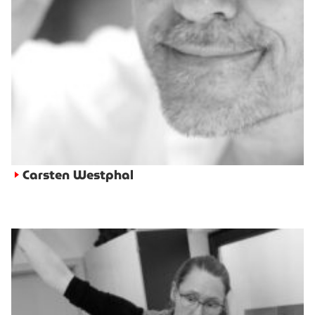
Carsten Westphal
►