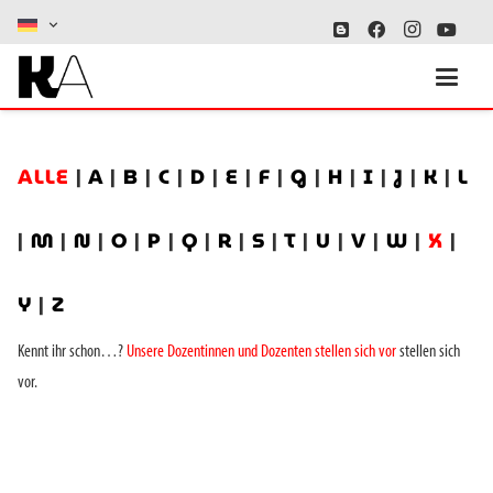
ALLE
|
A
|
B
|
C
|
D
|
E
|
F
|
G
|
H
|
I
|
J
|
K
|
L
|
M
|
N
|
O
|
P
|
Q
|
R
|
S
|
T
|
U
|
V
|
W
|
X
|
Y
|
Z
Kennt ihr schon…?
Unsere Dozentinnen und Dozenten stellen sich vor
stellen sich
vor.