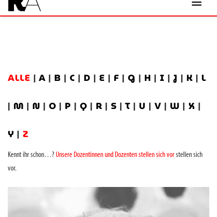
ALLE
|
A
|
B
|
C
|
D
|
E
|
F
|
G
|
H
|
I
|
J
|
K
|
L
|
M
|
N
|
O
|
P
|
Q
|
R
|
S
|
T
|
U
|
V
|
W
|
X
|
Y
|
Z
Kennt ihr schon…?
Unsere Dozentinnen und Dozenten stellen sich vor
stellen sich
vor.